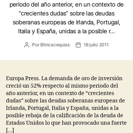
periodo del año anterior, en un contexto de
“crecientes dudas” sobre las deudas
soberanas europeas de Irlanda, Portugal,
Italia y España, unidas a la posible r…
Por
Blincacequias
18 julio 2011
Autor
Fecha
de
de
la
la
entrada
entrada
Europa Press. La demanda de oro de inversión
creció un 52% respecto al mismo periodo del
año anterior, en un contexto de “crecientes
dudas” sobre las deudas soberanas europeas de
Irlanda, Portugal, Italia y España, unidas a la
posible rebaja de la calificación de la deuda de
Estados Unidos lo que han provocado una fuerte
[…]