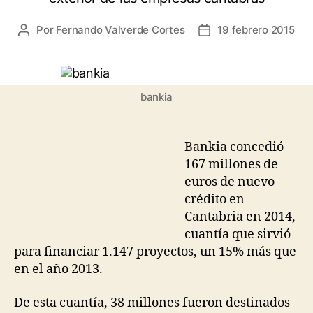
Por
Fernando Valverde Cortes
19 febrero 2015
Autor
Fecha
de
de
la
la
entrada
entrada
bankia
Bankia concedió
167 millones de
euros de nuevo
crédito en
Cantabria en 2014,
cuantía que sirvió
para financiar 1.147 proyectos, un 15% más que
en el año 2013.
De esta cuantía, 38 millones fueron destinados