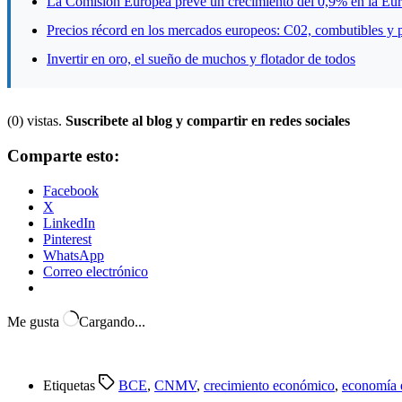
La Comisión Europea prevé un crecimiento del 0,9% en la Euro
Precios récord en los mercados europeos: C02, combutibles y 
Invertir en oro, el sueño de muchos y flotador de todos
(0) vistas.
Suscribete al blog y compartir en redes sociales
Comparte esto:
Facebook
X
LinkedIn
Pinterest
WhatsApp
Correo electrónico
Me gusta
Cargando...
Etiquetas
BCE
,
CNMV
,
crecimiento económico
,
economía 