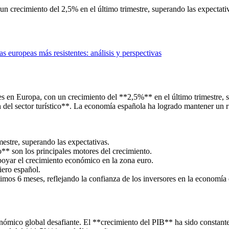
 crecimiento del 2,5% en el último trimestre, superando las expectativa
 europeas más resistentes: análisis y perspectivas
 en Europa, con un crecimiento del **2,5%** en el último trimestre, su
del sector turístico**. La economía española ha logrado mantener un rit
estre, superando las expectativas.
** son los principales motores del crecimiento.
oyar el crecimiento económico en la zona euro.
iero español.
os 6 meses, reflejando la confianza de los inversores en la economía 
ómico global desafiante. El **crecimiento del PIB** ha sido constante