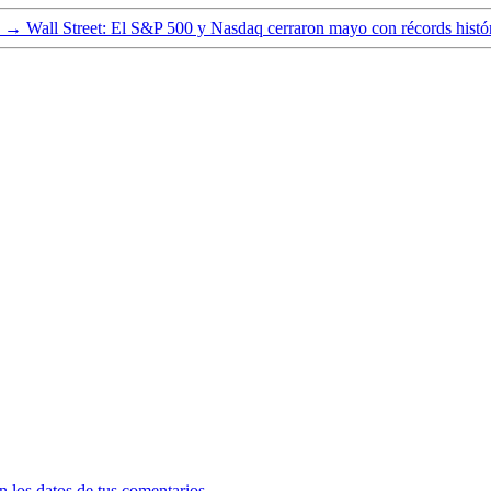
→
Wall Street: El S&P 500 y Nasdaq cerraron mayo con récords histór
 los datos de tus comentarios.