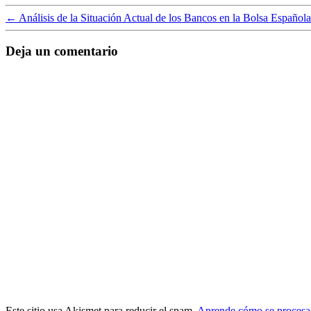
←
Análisis de la Situación Actual de los Bancos en la Bolsa Española
Deja un comentario
Este sitio usa Akismet para reducir el spam.
Aprende cómo se procesan