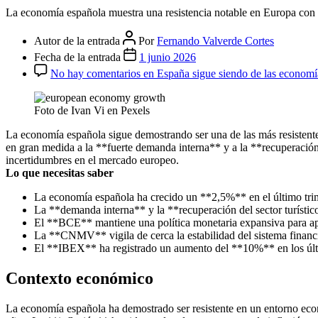
La economía española muestra una resistencia notable en Europa con un
Autor de la entrada
Por
Fernando Valverde Cortes
Fecha de la entrada
1 junio 2026
No hay comentarios
en España sigue siendo de las economías
Foto de Ivan Vi en Pexels
La economía española sigue demostrando ser una de las más resistentes
en gran medida a la **fuerte demanda interna** y a la **recuperación 
incertidumbres en el mercado europeo.
Lo que necesitas saber
La economía española ha crecido un **2,5%** en el último trim
La **demanda interna** y la **recuperación del sector turístico
El **BCE** mantiene una política monetaria expansiva para ap
La **CNMV** vigila de cerca la estabilidad del sistema financ
El **IBEX** ha registrado un aumento del **10%** en los últim
Contexto económico
La economía española ha demostrado ser resistente en un entorno econ