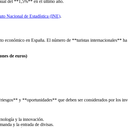
nual del **1,5%** en el último año.
tuto Nacional de Estadística (INE)
.
miento económico en España. El número de **turistas internacionales**
lones de euros)
*riesgos** y **oportunidades** que deben ser considerados por los inv
nología y la innovación.
manda y la entrada de divisas.