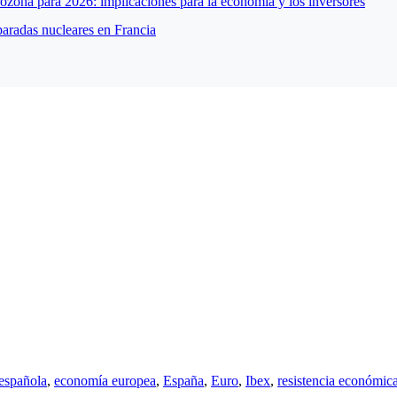
zona para 2026: implicaciones para la economía y los inversores
paradas nucleares en Francia
española
,
economía europea
,
España
,
Euro
,
Ibex
,
resistencia económic