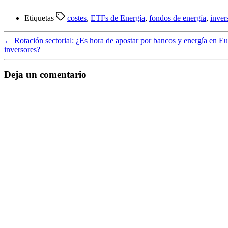
Etiquetas
costes
,
ETFs de Energía
,
fondos de energía
,
inver
←
Rotación sectorial: ¿Es hora de apostar por bancos y energía en Eu
inversores?
Deja un comentario