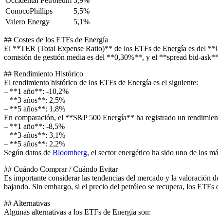
Occidental Petroleum
5,9%
ConocoPhillips
5,5%
Valero Energy
5,1%
## Costes de los ETFs de Energía
El **TER (Total Expense Ratio)** de los ETFs de Energía es del **0,4
comisión de gestión media es del **0,30%**, y el **spread bid-ask*
## Rendimiento Histórico
El rendimiento histórico de los ETFs de Energía es el siguiente:
– **1 año**: -10,2%
– **3 años**: 2,5%
– **5 años**: 1,8%
En comparación, el **S&P 500 Energía** ha registrado un rendimien
– **1 año**: -8,5%
– **3 años**: 3,1%
– **5 años**: 2,2%
Según datos de
Bloomberg
, el sector energético ha sido uno de los má
## Cuándo Comprar / Cuándo Evitar
Es importante considerar las tendencias del mercado y la valoración de
bajando. Sin embargo, si el precio del petróleo se recupera, los ETF
## Alternativas
Algunas alternativas a los ETFs de Energía son: