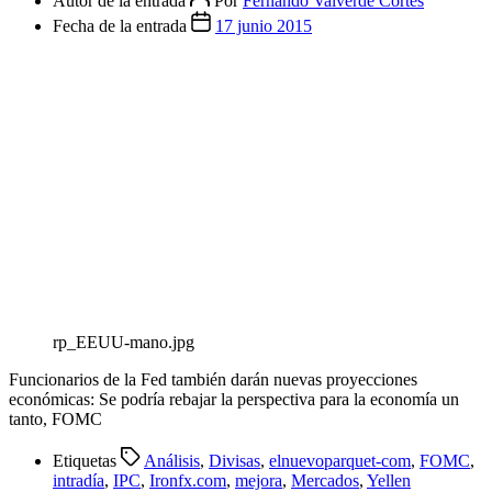
Autor de la entrada
Por
Fernando Valverde Cortes
Fecha de la entrada
17 junio 2015
rp_EEUU-mano.jpg
Funcionarios de la Fed también darán nuevas proyecciones
económicas: Se podría rebajar la perspectiva para la economía un
tanto, FOMC
Etiquetas
Análisis
,
Divisas
,
elnuevoparquet-com
,
FOMC
,
intradía
,
IPC
,
Ironfx.com
,
mejora
,
Mercados
,
Yellen