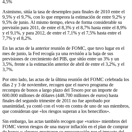
4,5%
Asimismo, sitúa la tasa de desempleo para finales de 2010 entre el
9,5% y el 9,7%, con lo que empeora la estimación de entre 9,2% y
9,5% de junio. Al mismo tiempo, eleva de forma considerable su
previsión para 2011, de entre el 8,3% y el 8,7% hasta entre el 8,9%
y el 9,1%, y para 2012, de entre el 7,1% y el 7,5% hasta entre el
7,7% y el 8,2%.
En las actas de la anterior reunión de FOMC, que tuvo lugar en el
mes de junio, la Fed recogía ya una revisión a la baja de sus
previsiones de crecimiento del PIB, que sitúo entre un 3% y un
3,5%, frente a la estimación anterior de abril de entre el 3,2%, y el
3,7%.
Por otro lado, las actas de la última reunión del FOMC celebrada los
días 2 y 3 de noviembre, recogen que el nuevo programa de
recompra de bonos a largo plazo del Tesoro por un importe de
600.000 millones de dólares (448.700 millones de euros) hasta
finales del segundo trimestre de 2011 no fue aprobado por
unanimidad, ya contó con el voto en contra de uno de sus miembros,
que consideran que «los riesgos superan a los benecifios».
Sin embargo, las actas también recogen que «varios» miembros del
FOMC vieron riesgos de una mayor inflación en el plan de comprar
de bonos y algunos mostraron su preocupación por el impacto del