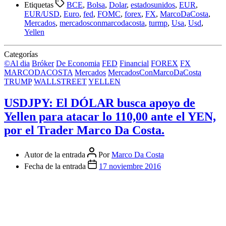
Etiquetas
BCE
,
Bolsa
,
Dolar
,
estadosunidos
,
EUR
,
EUR/USD
,
Euro
,
fed
,
FOMC
,
forex
,
FX
,
MarcoDaCosta
,
Mercados
,
mercadosconmarcodacosta
,
turmp
,
Usa
,
Usd
,
Yellen
Categorías
©Al dia
Bróker
De Economia
FED
Financial
FOREX
FX
MARCODACOSTA
Mercados
MercadosConMarcoDaCosta
TRUMP
WALLSTREET
YELLEN
USDJPY: El DÓLAR busca apoyo de
Yellen para atacar lo 110,00 ante el YEN,
por el Trader Marco Da Costa.
Autor de la entrada
Por
Marco Da Costa
Fecha de la entrada
17 noviembre 2016