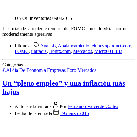
US Oil Inventories 09042015
Las actas de la reciente reunión del FOMC han sido vistas como
moderadamente agresivas
Etiquetas
Análisis
,
Apalancamiento
,
elnuevoparquet-com
,
FOMC
,
iintradia
,
Ironfx.com
,
Mercados
,
Micro001-182
Categorías
©Al dia
De Economia
Empresas
Foro
Mercados
Un “pleno empleo” y una inflación más
bajos
Autor de la entrada
Por
Fernando Valverde Cortes
Fecha de la entrada
19 marzo 2015