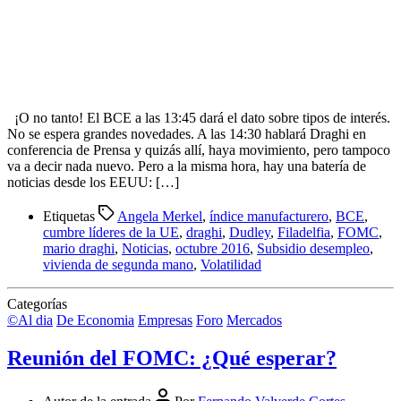
¡O no tanto! El BCE a las 13:45 dará el dato sobre tipos de interés.
No se espera grandes novedades. A las 14:30 hablará Draghi en
conferencia de Prensa y quizás allí, haya movimiento, pero tampoco
va a decir nada nuevo. Pero a la misma hora, hay una batería de
noticias desde los EEUU: […]
Etiquetas
Angela Merkel
,
índice manufacturero
,
BCE
,
cumbre líderes de la UE
,
draghi
,
Dudley
,
Filadelfia
,
FOMC
,
mario draghi
,
Noticias
,
octubre 2016
,
Subsidio desempleo
,
vivienda de segunda mano
,
Volatilidad
Categorías
©Al dia
De Economia
Empresas
Foro
Mercados
Reunión del FOMC: ¿Qué esperar?