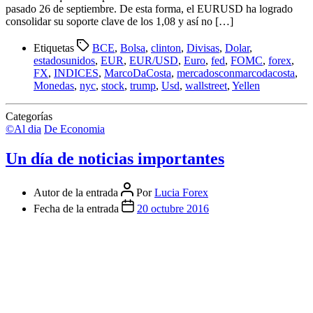
pasado 26 de septiembre. De esta forma, el EURUSD ha logrado
consolidar su soporte clave de los 1,08 y así no […]
Etiquetas
BCE
,
Bolsa
,
clinton
,
Divisas
,
Dolar
,
estadosunidos
,
EUR
,
EUR/USD
,
Euro
,
fed
,
FOMC
,
forex
,
FX
,
INDICES
,
MarcoDaCosta
,
mercadosconmarcodacosta
,
Monedas
,
nyc
,
stock
,
trump
,
Usd
,
wallstreet
,
Yellen
Categorías
©Al dia
De Economia
Un día de noticias importantes
Autor de la entrada
Por
Lucia Forex
Fecha de la entrada
20 octubre 2016