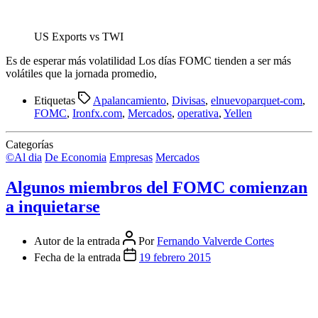
US Exports vs TWI
Es de esperar más volatilidad Los días FOMC tienden a ser más
volátiles que la jornada promedio,
Etiquetas
Apalancamiento
,
Divisas
,
elnuevoparquet-com
,
FOMC
,
Ironfx.com
,
Mercados
,
operativa
,
Yellen
Categorías
©Al dia
De Economia
Empresas
Mercados
Algunos miembros del FOMC comienzan
a inquietarse
Autor de la entrada
Por
Fernando Valverde Cortes
Fecha de la entrada
19 febrero 2015