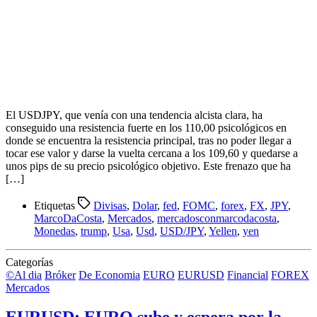
El USDJPY, que venía con una tendencia alcista clara, ha
conseguido una resistencia fuerte en los 110,00 psicológicos en
donde se encuentra la resistencia principal, tras no poder llegar a
tocar ese valor y darse la vuelta cercana a los 109,60 y quedarse a
unos pips de su precio psicológico objetivo. Este frenazo que ha
[…]
Etiquetas
Divisas
,
Dolar
,
fed
,
FOMC
,
forex
,
FX
,
JPY
,
MarcoDaCosta
,
Mercados
,
mercadosconmarcodacosta
,
Monedas
,
trump
,
Usa
,
Usd
,
USD/JPY
,
Yellen
,
yen
Categorías
©Al dia
Bróker
De Economia
EURO
EURUSD
Financial
FOREX
Mercados