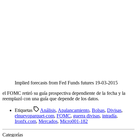
Implied forecasts from Fed Funds futures 19-03-2015
el FOMC retiró su guía prospectiva dependiente de la fecha y la
reemplazó con una guía que depende de los datos.
Etiquetas
Análisis
,
Apalancamiento
,
Bolsas
,
Divisas
,
elnuevoparquet-com
,
FOMC
,
guerra divisas
,
intradía
,
Ironfx.com
,
Mercados
,
Micro001-182
Categorías