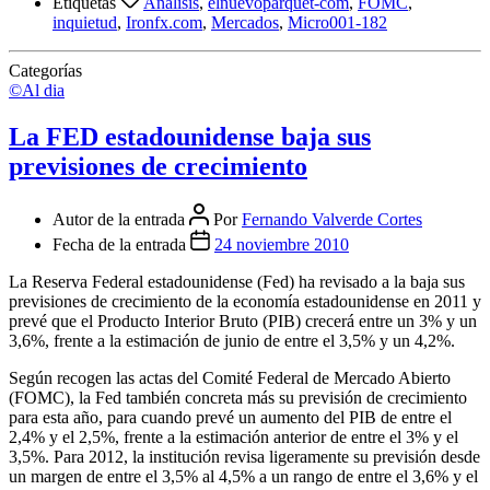
Etiquetas
Análisis
,
elnuevoparquet-com
,
FOMC
,
inquietud
,
Ironfx.com
,
Mercados
,
Micro001-182
Categorías
©Al dia
La FED estadounidense baja sus
previsiones de crecimiento
Autor de la entrada
Por
Fernando Valverde Cortes
Fecha de la entrada
24 noviembre 2010
La Reserva Federal estadounidense (Fed) ha revisado a la baja sus
previsiones de crecimiento de la economía estadounidense en 2011 y
prevé que el Producto Interior Bruto (PIB) crecerá entre un 3% y un
3,6%, frente a la estimación de junio de entre el 3,5% y un 4,2%.
Según recogen las actas del Comité Federal de Mercado Abierto
(FOMC), la Fed también concreta más su previsión de crecimiento
para esta año, para cuando prevé un aumento del PIB de entre el
2,4% y el 2,5%, frente a la estimación anterior de entre el 3% y el
3,5%. Para 2012, la institución revisa ligeramente su previsión desde
un margen de entre el 3,5% al 4,5% a un rango de entre el 3,6% y el