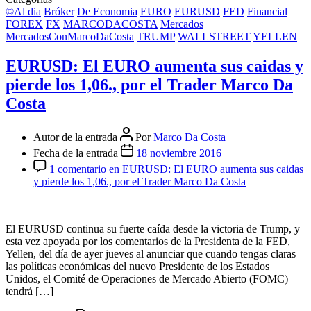
©Al dia
Bróker
De Economia
EURO
EURUSD
FED
Financial
FOREX
FX
MARCODACOSTA
Mercados
MercadosConMarcoDaCosta
TRUMP
WALLSTREET
YELLEN
EURUSD: El EURO aumenta sus caidas y
pierde los 1,06., por el Trader Marco Da
Costa
Autor de la entrada
Por
Marco Da Costa
Fecha de la entrada
18 noviembre 2016
1 comentario
en EURUSD: El EURO aumenta sus caidas
y pierde los 1,06., por el Trader Marco Da Costa
El EURUSD continua su fuerte caída desde la victoria de Trump, y
esta vez apoyada por los comentarios de la Presidenta de la FED,
Yellen, del día de ayer jueves al anunciar que cuando tengas claras
las políticas económicas del nuevo Presidente de los Estados
Unidos, el Comité de Operaciones de Mercado Abierto (FOMC)
tendrá […]