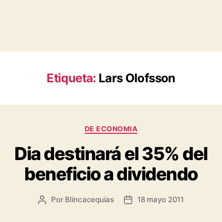
Etiqueta:
Lars Olofsson
Categorías
DE ECONOMIA
Dia destinará el 35% del
beneficio a dividendo
Por
Blincacequias
18 mayo 2011
Autor
Fecha
de
de
la
la