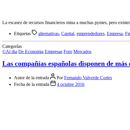
La escasez de recursos financieros mina a muchas pymes, pero existen
Etiquetas
alternativas
,
Capital
,
emprendedores
,
Empresa
,
Fi
Categorías
©Al dia
De Economia
Empresas
Foro
Mercados
Las compañías españolas disponen de más d
Autor de la entrada
Por
Fernando Valverde Cortes
Fecha de la entrada
4 octubre 2016