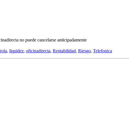
icinadirecta no puede cancelarse anticipadamente
rola
,
liquidez
,
oficinadirecta
,
Rentabilidad
,
Riesgo
,
Telefonica