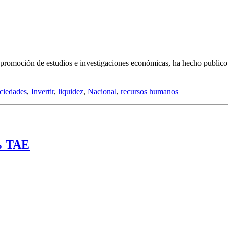
romoción de estudios e investigaciones económicas, ha hecho publico e
ciedades
,
Invertir
,
liquidez
,
Nacional
,
recursos humanos
 % TAE