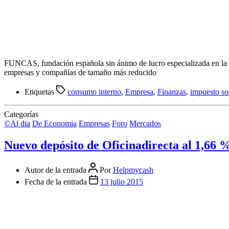
FUNCAS, fundación española sin ánimo de lucro especializada en la p
empresas y compañías de tamaño más reducido
Etiquetas
consumo interno
,
Empresa
,
Finanzas
,
impuesto so
Categorías
©Al dia
De Economia
Empresas
Foro
Mercados
Nuevo depósito de Oficinadirecta al 1,66
Autor de la entrada
Por
Helpmycash
Fecha de la entrada
13 julio 2015