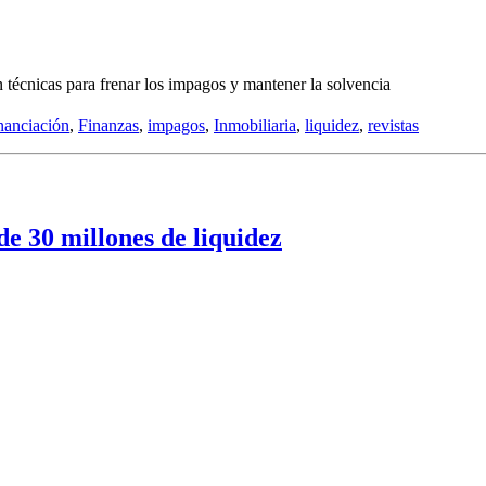
 técnicas para frenar los impagos y mantener la solvencia
nanciación
,
Finanzas
,
impagos
,
Inmobiliaria
,
liquidez
,
revistas
e 30 millones de liquidez