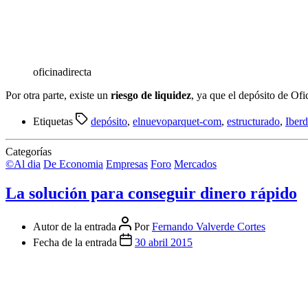
oficinadirecta
Por otra parte, existe un
riesgo de liquidez
, ya que el depósito de Of
Etiquetas
depósito
,
elnuevoparquet-com
,
estructurado
,
Iberd
Categorías
©Al dia
De Economia
Empresas
Foro
Mercados
La solución para conseguir dinero rápido
Autor de la entrada
Por
Fernando Valverde Cortes
Fecha de la entrada
30 abril 2015