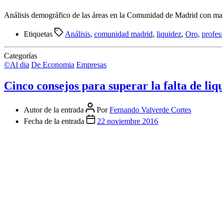
Análisis demográfico de las áreas en la Comunidad de Madrid con may
Etiquetas
Análisis
,
comunidad madrid
,
liquidez
,
Oro
,
profes
Categorías
©Al dia
De Economia
Empresas
Cinco consejos para superar la falta de li
Autor de la entrada
Por
Fernando Valverde Cortes
Fecha de la entrada
22 noviembre 2016