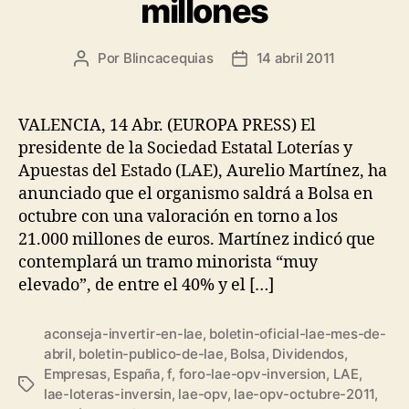
millones
Por
Blincacequias
14 abril 2011
Autor
Fecha
de
de
la
la
entrada
entrada
VALENCIA, 14 Abr. (EUROPA PRESS) El
presidente de la Sociedad Estatal Loterías y
Apuestas del Estado (LAE), Aurelio Martínez, ha
anunciado que el organismo saldrá a Bolsa en
octubre con una valoración en torno a los
21.000 millones de euros. Martínez indicó que
contemplará un tramo minorista “muy
elevado”, de entre el 40% y el […]
aconseja-invertir-en-lae
,
boletin-oficial-lae-mes-de-
abril
,
boletin-publico-de-lae
,
Bolsa
,
Dividendos
,
Empresas
,
España
,
f
,
foro-lae-opv-inversion
,
LAE
,
Etiquetas
lae-loteras-inversin
,
lae-opv
,
lae-opv-octubre-2011
,