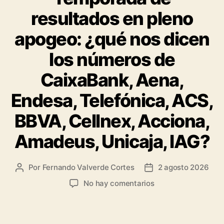
resultados en pleno
apogeo: ¿qué nos dicen
los números de
CaixaBank, Aena,
Endesa, Telefónica, ACS,
BBVA, Cellnex, Acciona,
Amadeus, Unicaja, IAG?
Por
Fernando Valverde Cortes
2 agosto 2026
Autor
Fecha
de
de
en
No hay comentarios
la
la
Temporada
entrada
entrada
de
resultados