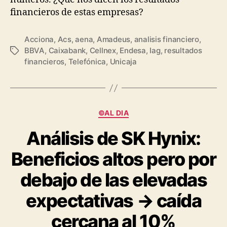
financieros de estas empresas?
Acciona
,
Acs
,
aena
,
Amadeus
,
analisis financiero
,
BBVA
,
Caixabank
,
Cellnex
,
Endesa
,
Iag
,
resultados
Etiquetas
financieros
,
Telefónica
,
Unicaja
Categorías
©AL DIA
Análisis de SK Hynix:
Beneficios altos pero por
debajo de las elevadas
expectativas → caída
cercana al 10%