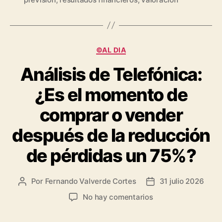
Categorías
©AL DIA
Análisis de Telefónica:
¿Es el momento de
comprar o vender
después de la reducción
de pérdidas un 75%?
Por
Fernando Valverde Cortes
31 julio 2026
Autor
Fecha
de
de
en
No hay comentarios
la
la
Análisis
entrada
entrada
de