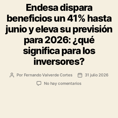
Endesa dispara
beneficios un 41% hasta
junio y eleva su previsión
para 2026: ¿qué
significa para los
inversores?
Por
Fernando Valverde Cortes
31 julio 2026
Autor
Fecha
de
de
en
No hay comentarios
la
la
Endesa
entrada
entrada
dispara
beneficios
un
41%
hasta