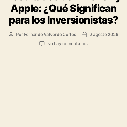
Apple: ¿Qué Significan
para los Inversionistas?
Por
Fernando Valverde Cortes
2 agosto 2026
Autor
Fecha
de
de
en
No hay comentarios
la
la
Análisis
entrada
entrada
de
los
Resultados
de
Amazon
y
Apple:
¿Qué
Significan
para
los
Inversionistas?