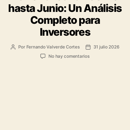
hasta Junio: Un Análisis
Completo para
Inversores
Por
Fernando Valverde Cortes
31 julio 2026
Autor
Fecha
de
de
en
No hay comentarios
la
la
Ferrovial
entrada
entrada
Gana
258M€
hasta
Junio:
Un
Análisis
Completo
para
Inversores