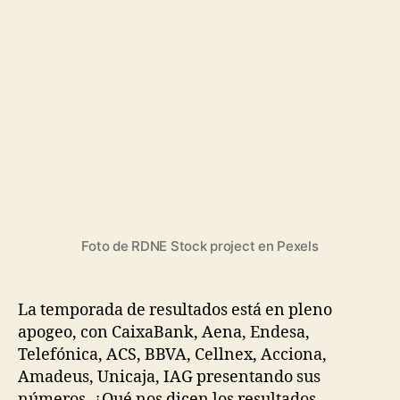
en
pleno
apogeo:
¿qué
nos
dicen
los
números
de
CaixaBank,
Aena,
Endesa,
Telefónica,
Foto de RDNE Stock project en Pexels
ACS,
BBVA,
Cellnex,
La temporada de resultados está en pleno
Acciona,
apogeo, con CaixaBank, Aena, Endesa,
Amadeus,
Telefónica, ACS, BBVA, Cellnex, Acciona,
Unicaja,
Amadeus, Unicaja, IAG presentando sus
IAG?
números. ¿Qué nos dicen los resultados