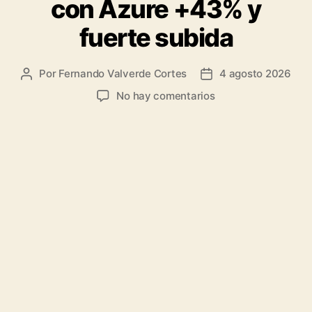
con Azure +43% y
fuerte subida
Por
Fernando Valverde Cortes
4 agosto 2026
Autor
Fecha
de
de
en
No hay comentarios
la
la
Análisis
entrada
entrada
de
Microsoft:
Resultados
excelentes
con
Azure
+43%
y
fuerte
subida