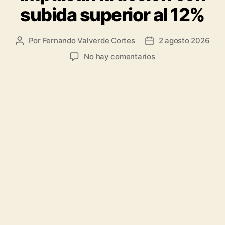
subida superior al 12%
Por
Fernando Valverde Cortes
2 agosto 2026
Autor
Fecha
de
de
en
No hay comentarios
la
la
Fortinet:
entrada
entrada
Fuertes
resultados
y
guidance
impulsan
la
accion
con
subida
superior
al
12%