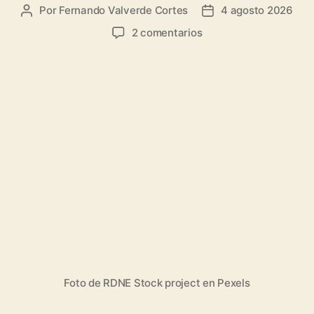
Por
Fernando Valverde Cortes
4 agosto 2026
Autor
Fecha
de
de
en
2 comentarios
la
la
Amazon:
entrada
entrada
También
muy
buenos
números
→
Revalorización
importante:
Análisis
financiero
y
perspectivas
para
inversores
Foto de RDNE Stock project en Pexels