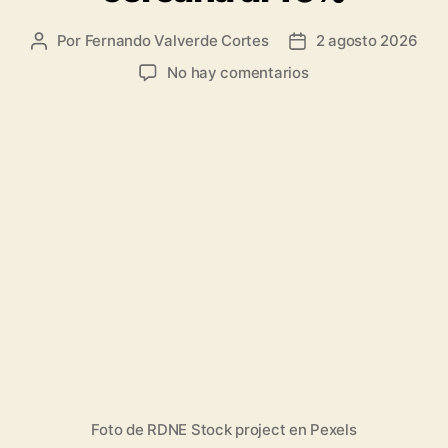
Por
Fernando Valverde Cortes
2 agosto 2026
Autor
Fecha
de
de
en
No hay comentarios
la
la
Análisis
entrada
entrada
de
SK
Hynix:
Beneficios
altos
pero
por
debajo
de
las
elevadas
expectativas
→
caída
cercana
Foto de RDNE Stock project en Pexels
al