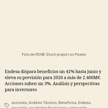
junio
y
eleva
su
previsión
para
2026:
¿qué
significa
para
Foto de RDNE Stock project en Pexels
los
inversores?
Endesa dispara beneficios un 41% hasta junio y
eleva su previsión para 2026 a más de 2.400M€.
Acciones suben un 3%. Análisis y perspectivas
para inversores
acciones
,
Análisis Técnico
,
Beneficios
,
Endesa
,
Etiquetas
previsión
,
resultados financieros
,
valoración