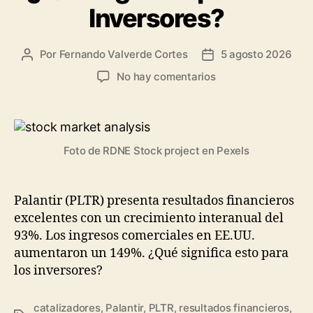
Inversores?
Por
Fernando Valverde Cortes
5 agosto 2026
Autor
Fecha
de
de
en
No hay comentarios
la
la
Análisis
entrada
entrada
de
Palantir
(PLTR)
Foto de RDNE Stock project en Pexels
después
de
sus
Resultados
Palantir (PLTR) presenta resultados financieros
Excelentes:
excelentes con un crecimiento interanual del
¿Qué
93%. Los ingresos comerciales en EE.UU.
Significa
aumentaron un 149%. ¿Qué significa esto para
para
los inversores?
los
Inversores?
catalizadores
,
Palantir
,
PLTR
,
resultados financieros
,