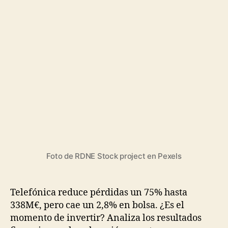
Telefónica:
¿Es
el
momento
de
comprar
o
vender
después
de
la
reducción
de
pérdidas
Foto de RDNE Stock project en Pexels
un
75%?
Telefónica reduce pérdidas un 75% hasta
338M€, pero cae un 2,8% en bolsa. ¿Es el
momento de invertir? Analiza los resultados