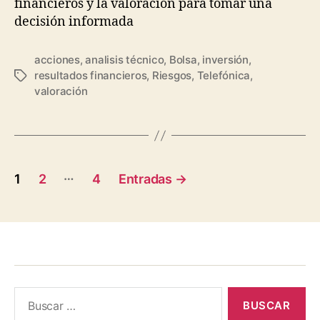
financieros y la valoración para tomar una
decisión informada
acciones
,
analisis técnico
,
Bolsa
,
inversión
,
resultados financieros
,
Riesgos
,
Telefónica
,
Etiquetas
valoración
Paginación
…
1
2
4
Entradas
→
de
entradas
Buscar: