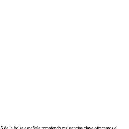
 de la bolsa española rompiendo resistencias clave ofrecemos el