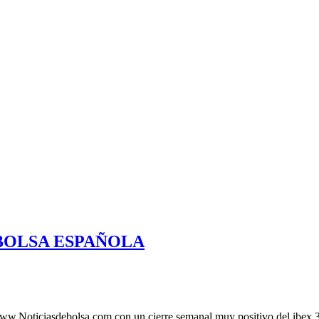
 BOLSA ESPAÑOLA
w.Noticiasdebolsa.com con un cierre semanal muy positivo del ibex 35