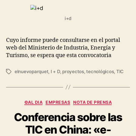
entrada
entrada
i+d
Cuyo informe puede consultarse en el portal
web del Ministerio de Industria, Energía y
Turismo, se espera que esta convocatoria
elnuevoparquet
,
I + D
,
proyectos
,
tecnológicos
,
TIC
Etiquetas
Categorías
©AL DIA
EMPRESAS
NOTA DE PRENSA
Conferencia sobre las
TIC en China: «e-