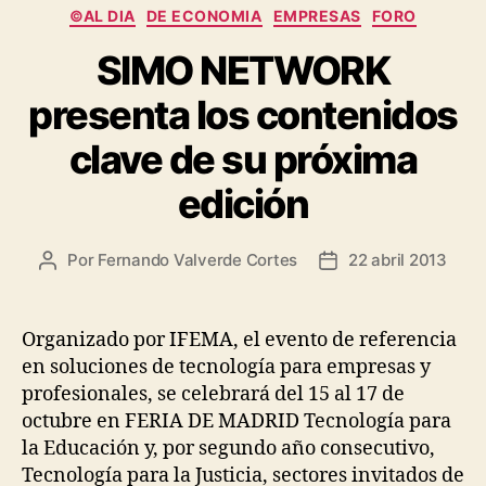
Categorías
©AL DIA
DE ECONOMIA
EMPRESAS
FORO
SIMO NETWORK
presenta los contenidos
clave de su próxima
edición
Por
Fernando Valverde Cortes
22 abril 2013
Autor
Fecha
de
de
la
la
entrada
entrada
Organizado por IFEMA, el evento de referencia
en soluciones de tecnología para empresas y
profesionales, se celebrará del 15 al 17 de
octubre en FERIA DE MADRID Tecnología para
la Educación y, por segundo año consecutivo,
Tecnología para la Justicia, sectores invitados de