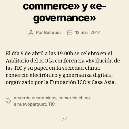
commerce» y «e-
governance»
Por
Belaruss
12 abril 2014
Autor
Fecha
de
de
la
la
entrada
entrada
El día 9 de abril a las 19.00h se celebró en el
Auditorio del ICO la conferencia «Evolución de
las TIC y su papel en la sociedad china:
comercio electrónico y gobernanza digital»,
organizado por la Fundación ICO y Casa Asia.
acuerdo economicos
,
comercio chino
,
Etiquetas
elnuevoparquet
,
TIC