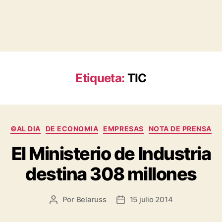
Etiqueta:
TIC
Categorías
©AL DIA
DE ECONOMIA
EMPRESAS
NOTA DE PRENSA
El Ministerio de Industria
destina 308 millones
Por
Belaruss
15 julio 2014
Autor
Fecha
de
de
la
la