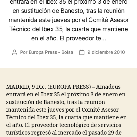
entrará en el Ibex 35 el próximo 3 de enero
en sustitución de Banesto, tras la reunión
mantenida este jueves por el Comité Asesor
Técnico del Ibex 35, la cuarta que mantiene
en el año. El proveedor te…
Por
Europa Press - Bolsa
9 diciembre 2010
Autor
Fecha
de
de
la
la
entrada
entrada
MADRID, 9 Dic. (EUROPA PRESS) – Amadeus
entrará en el Ibex 35 el próximo 3 de enero en
sustitución de Banesto, tras la reunión
mantenida este jueves por el Comité Asesor
Técnico del Ibex 35, la cuarta que mantiene en
el año. El proveedor tecnológico de servicios
turísticos regresó al mercado el pasado 29 de