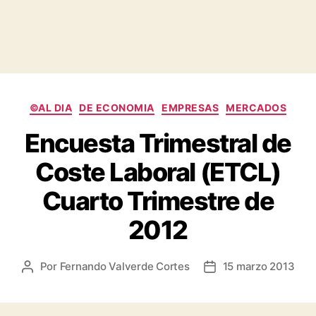
Categorías
©AL DIA
DE ECONOMIA
EMPRESAS
MERCADOS
Encuesta Trimestral de
Coste Laboral (ETCL)
Cuarto Trimestre de
2012
Por
Fernando Valverde Cortes
15 marzo 2013
Autor
Fecha
de
de
la
la
entrada
entrada