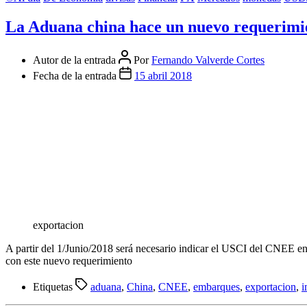
La Aduana china hace un nuevo requerimie
Autor de la entrada
Por
Fernando Valverde Cortes
Fecha de la entrada
15 abril 2018
exportacion
A partir del 1/Junio/2018 será necesario indicar el USCI del CNEE en
con este nuevo requerimiento
Etiquetas
aduana
,
China
,
CNEE
,
embarques
,
exportacion
,
i