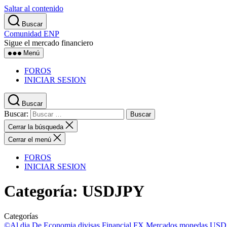
Saltar al contenido
Buscar
Comunidad ENP
Sigue el mercado financiero
Menú
FOROS
INICIAR SESION
Buscar
Buscar:
Cerrar la búsqueda
Cerrar el menú
FOROS
INICIAR SESION
Categoría:
USDJPY
Categorías
©Al dia
De Economia
divisas
Financial
FX
Mercados
monedas
USD