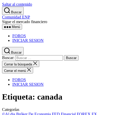
Saltar al contenido
Buscar
Comunidad ENP
Sigue el mercado financiero
Menú
FOROS
INICIAR SESION
Buscar
Buscar:
Cerrar la búsqueda
Cerrar el menú
FOROS
INICIAR SESION
Etiqueta:
canada
Categorías
©Al dia
Bróker
De Economia
FED
Financial
FOREX
FX