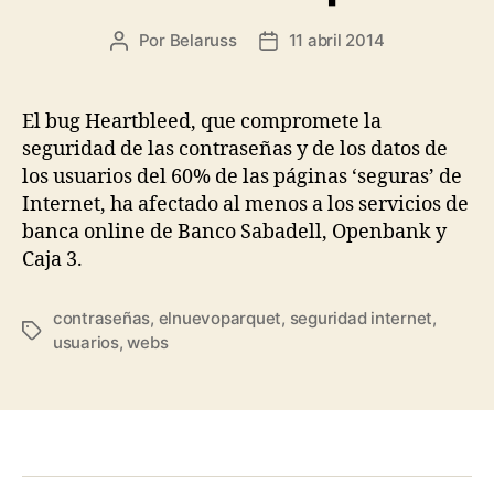
Por
Belaruss
11 abril 2014
Autor
Fecha
de
de
la
la
entrada
entrada
El bug Heartbleed, que compromete la
seguridad de las contraseñas y de los datos de
los usuarios del 60% de las páginas ‘seguras’ de
Internet, ha afectado al menos a los servicios de
banca online de Banco Sabadell, Openbank y
Caja 3.
contraseñas
,
elnuevoparquet
,
seguridad internet
,
Etiquetas
usuarios
,
webs