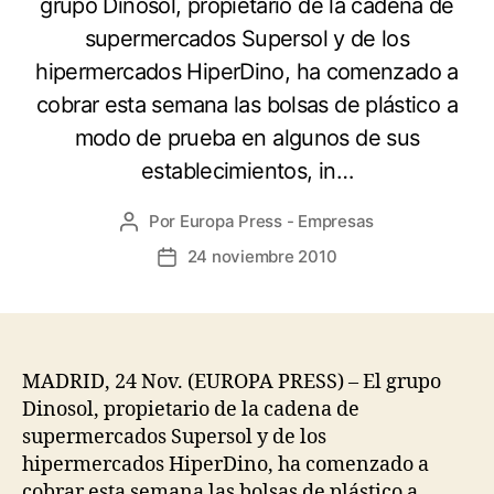
grupo Dinosol, propietario de la cadena de
supermercados Supersol y de los
hipermercados HiperDino, ha comenzado a
cobrar esta semana las bolsas de plástico a
modo de prueba en algunos de sus
establecimientos, in…
Por
Europa Press - Empresas
Autor
de
24 noviembre 2010
Fecha
la
de
entrada
la
entrada
MADRID, 24 Nov. (EUROPA PRESS) – El grupo
Dinosol, propietario de la cadena de
supermercados Supersol y de los
hipermercados HiperDino, ha comenzado a
cobrar esta semana las bolsas de plástico a