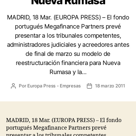
Nueva Rumasa
MADRID, 18 Mar. (EUROPA PRESS) – El fondo
portugués Megafinance Partners prevé
presentar a los tribunales competentes,
administradores judiciales y acreedores antes
de final de marzo su modelo de
reestructuración financiera para Nueva
Rumasa y la…
Por
Europa Press - Empresas
18 marzo 2011
Autor
Fecha
de
de
la
la
entrada
entrada
MADRID, 18 Mar. (EUROPA PRESS) – El fondo
portugués Megafinance Partners prevé
presentar a los tribunales competentes,