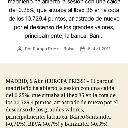
madrileño ha abierto la sesión con una caída
del 0,25%, que situaba al Ibex 35 en la cota
de los 10.729,4 puntos, arrastrado de nuevo
por el descenso de los grandes valores,
principalmente, la banca: Ban…
Por
Europa Press - Bolsa
5 abril 2011
Autor
Fecha
de
de
la
la
entrada
entrada
MADRID, 5 Abr. (EUROPA PRESS) – El parqué
madrileño ha abierto la sesión con una caída
del 0,25%, que situaba al Ibex 35 en la cota de
los 10.729,4 puntos, arrastrado de nuevo por el
descenso de los grandes valores,
principalmente, la banca: Banco Santander
(-0,71%), BBVA (-0,7%) y Bankinter (-0,3%).