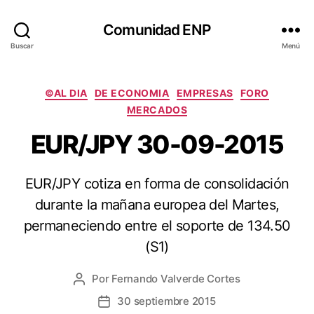
Comunidad ENP
Buscar
Menú
Categorías
©AL DIA
DE ECONOMIA
EMPRESAS
FORO
MERCADOS
EUR/JPY 30-09-2015
EUR/JPY cotiza en forma de consolidación
durante la mañana europea del Martes,
permaneciendo entre el soporte de 134.50
(S1)
Por
Fernando Valverde Cortes
Autor
de
30 septiembre 2015
Fecha
la