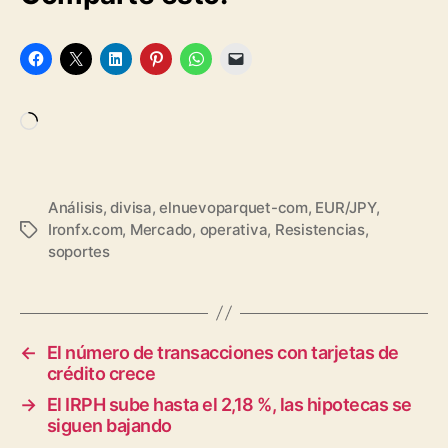
Cargando...
Análisis
,
divisa
,
elnuevoparquet-com
,
EUR/JPY
,
Ironfx.com
,
Mercado
,
operativa
,
Resistencias
,
Etiquetas
soportes
←
El número de transacciones con tarjetas de
crédito crece
→
El IRPH sube hasta el 2,18 %, las hipotecas se
siguen bajando