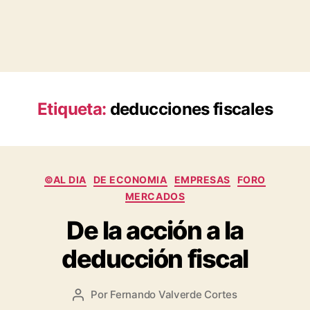
Etiqueta:
deducciones fiscales
Categorías
©AL DIA
DE ECONOMIA
EMPRESAS
FORO
MERCADOS
De la acción a la
deducción fiscal
Por
Fernando Valverde Cortes
Autor