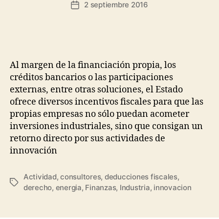
de
2 septiembre 2016
Fecha
la
de
entrada
la
entrada
Al margen de la financiación propia, los
créditos bancarios o las participaciones
externas, entre otras soluciones, el Estado
ofrece diversos incentivos fiscales para que las
propias empresas no sólo puedan acometer
inversiones industriales, sino que consigan un
retorno directo por sus actividades de
innovación
Actividad
,
consultores
,
deducciones fiscales
,
Etiquetas
derecho
,
energia
,
Finanzas
,
Industria
,
innovacion