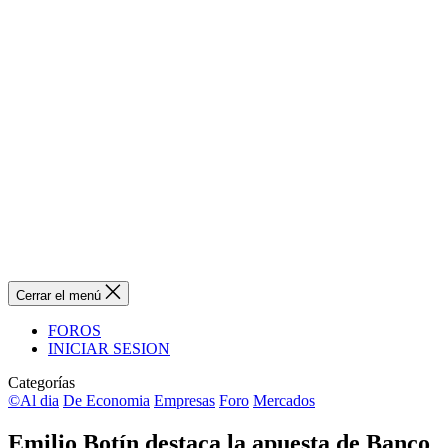
Cerrar el menú
FOROS
INICIAR SESION
Categorías
©Al dia
De Economia
Empresas
Foro
Mercados
Emilio Botín destaca la apuesta de Banco