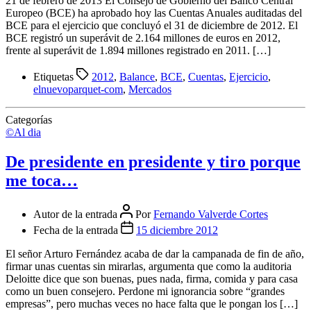
21 de febrero de 2013 El Consejo de Gobierno del Banco Central
Europeo (BCE) ha aprobado hoy las Cuentas Anuales auditadas del
BCE para el ejercicio que concluyó el 31 de diciembre de 2012. El
BCE registró un superávit de 2.164 millones de euros en 2012,
frente al superávit de 1.894 millones registrado en 2011. […]
Etiquetas
2012
,
Balance
,
BCE
,
Cuentas
,
Ejercicio
,
elnuevoparquet-com
,
Mercados
Categorías
©Al dia
De presidente en presidente y tiro porque
me toca…
Autor de la entrada
Por
Fernando Valverde Cortes
Fecha de la entrada
15 diciembre 2012
El señor Arturo Fernández acaba de dar la campanada de fin de año,
firmar unas cuentas sin mirarlas, argumenta que como la auditoria
Deloitte dice que son buenas, pues nada, firma, comida y para casa
como un buen consejero. Perdone mi ignorancia sobre “grandes
empresas”, pero muchas veces no hace falta que le pongan los […]