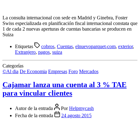
La consulta internacional con sede en Madrid y Ginebra, Foster
Swiss especializada en planificación fiscal internacional constata que
1 de cada 2 nuevas aperturas de cuentas bancarias se producen en
Suiza
Etiquetas
cobros
,
Cuentas
,
elnuevoparquet-com
,
exterior
,
Extranjero
,
pagos
,
suiza
Categorías
©Al dia
De Economia
Empresas
Foro
Mercados
Cajamar lanza una cuenta al 3 % TAE
para vincular clientes
Autor de la entrada
Por
Helpmycash
Fecha de la entrada
24 agosto 2015