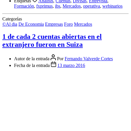
Etiquetas
Análisis
,
Cuentas
,
Divisas
,
Entrevista
,
Formación
,
fxprimus
,
ibs
,
Mercados
,
operativa
,
webinarios
Categorías
©Al dia
De Economia
Empresas
Foro
Mercados
1 de cada 2 cuentas abiertas en el
extranjero fueron en Suiza
Autor de la entrada
Por
Fernando Valverde Cortes
Fecha de la entrada
13 marzo 2016