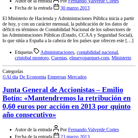
Autor de la entrada
Por
Fernando Valverde Cortes
Fecha de la entrada
30 marzo 2013
El Ministerio de Hacienda y Administraciones Pública inicia a partir
de hoy, y con un carácter mensual, la publicación de los datos de
déficit en términos de Contabilidad Nacional de los subsectores de
las Administraciones Públicas (Estado, CCAA y Seguridad Social),
lo que sitúa a España a la cabeza de los países que ofrecen este […]
Etiquetas
Administraciones
,
contabilidad nacional
,
cristobal montoro
,
Cuentas
,
elnuevoparquet-com
,
Ministerio
Categorías
©Al dia
De Economia
Empresas
Mercados
Junta General de Accionistas – Emilio
Botín: «Mantendremos la retribución en
0,60 euros por acción en 2013 por quinto
año consecutivo»
Autor de la entrada
Por
Fernando Valverde Cortes
Fecha de la entrada
23 marzo 2013