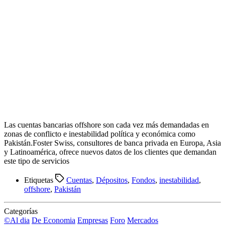
Las cuentas bancarias offshore son cada vez más demandadas en
zonas de conflicto e inestabilidad política y económica como
Pakistán.Foster Swiss, consultores de banca privada en Europa, Asia
y Latinoamérica, ofrece nuevos datos de los clientes que demandan
este tipo de servicios
Etiquetas
Cuentas
,
Dépositos
,
Fondos
,
inestabilidad
,
offshore
,
Pakistán
Categorías
©Al dia
De Economia
Empresas
Foro
Mercados