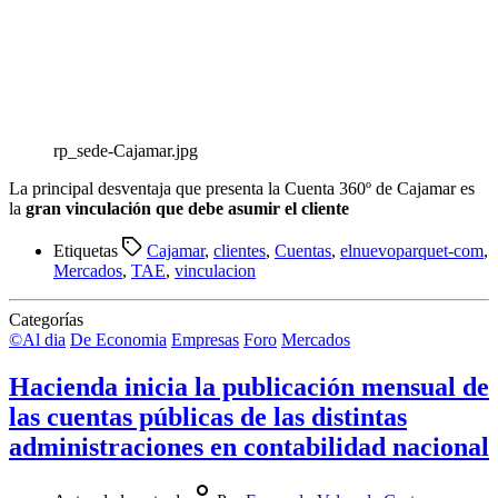
rp_sede-Cajamar.jpg
La principal desventaja que presenta la Cuenta 360º de Cajamar es
la
gran vinculación que debe asumir el cliente
Etiquetas
Cajamar
,
clientes
,
Cuentas
,
elnuevoparquet-com
,
Mercados
,
TAE
,
vinculacion
Categorías
©Al dia
De Economia
Empresas
Foro
Mercados
Hacienda inicia la publicación mensual de
las cuentas públicas de las distintas
administraciones en contabilidad nacional