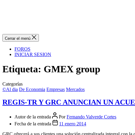
Cerrar el menú
FOROS
INICIAR SESION
Etiqueta:
GMEX group
Categorías
©Al dia
De Economia
Empresas
Mercados
REGIS-TR Y GRC ANUNCIAN UN ACU
Autor de la entrada
Por
Fernando Valverde Cortes
Fecha de la entrada
11 enero 2014
GRC ofrecerá a sus clientes una solución centralizada integral con l