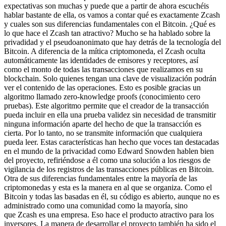
expectativas son muchas y puede que a partir de ahora escuchéis
hablar bastante de ella, os vamos a contar qué es exactamente Zcash
y cuales son sus diferencias fundamentales con el Bitcoin. ¿Qué es
lo que hace el Zcash tan atractivo? Mucho se ha hablado sobre la
privadidad y el pseudoanonimato que hay detrás de la tecnología del
Bitcoin. A diferencia de la mítica criptomoneda, el Zcash oculta
automáticamente las identidades de emisores y receptores, así
como el monto de todas las transacciones que realizamos en su
blockchain. Solo quienes tengan una clave de visualización podrán
ver el contenido de las operaciones. Esto es posible gracias un
algoritmo llamado zero-knowledge proofs (conocimiento cero
pruebas). Este algoritmo permite que el creador de la transacción
pueda incluir en ella una prueba validez sin necesidad de transmitir
ninguna información aparte del hecho de que la transacción es
cierta. Por lo tanto, no se transmite información que cualquiera
pueda leer. Estas características han hecho que voces tan destacadas
en el mundo de la privacidad como Edward Snowden hablen bien
del proyecto, refiriéndose a él como una solución a los riesgos de
vigilancia de los registros de las transacciones públicas en Bitcoin.
Otra de sus diferencias fundamentales entre la mayoría de las
criptomonedas y esta es la manera en al que se organiza. Como el
Bitcoin y todas las basadas en él, su código es abierto, aunque no es
administrado como una comunidad como la mayoría, sino
que Zcash es una empresa. Eso hace el producto atractivo para los
inversores. La manera de desarrollar el proyecto también ha sido el