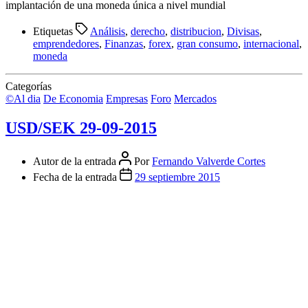
implantación de una moneda única a nivel mundial
Etiquetas
Análisis
,
derecho
,
distribucion
,
Divisas
,
emprendedores
,
Finanzas
,
forex
,
gran consumo
,
internacional
,
moneda
Categorías
©Al dia
De Economia
Empresas
Foro
Mercados
USD/SEK 29-09-2015
Autor de la entrada
Por
Fernando Valverde Cortes
Fecha de la entrada
29 septiembre 2015