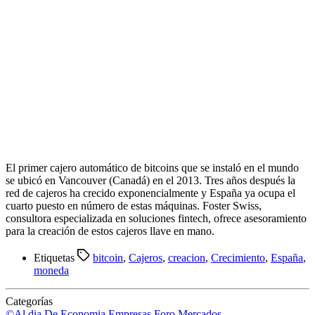
El primer cajero automático de bitcoins que se instaló en el mundo
se ubicó en Vancouver (Canadá) en el 2013. Tres años después la
red de cajeros ha crecido exponencialmente y España ya ocupa el
cuarto puesto en número de estas máquinas. Foster Swiss,
consultora especializada en soluciones fintech, ofrece asesoramiento
para la creación de estos cajeros llave en mano.
Etiquetas
bitcoin
,
Cajeros
,
creacion
,
Crecimiento
,
España
,
moneda
Categorías
©Al dia
De Economia
Empresas
Foro
Mercados