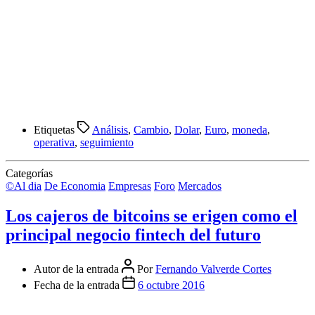
Etiquetas
Análisis
,
Cambio
,
Dolar
,
Euro
,
moneda
,
operativa
,
seguimiento
Categorías
©Al dia
De Economia
Empresas
Foro
Mercados
Los cajeros de bitcoins se erigen como el
principal negocio fintech del futuro
Autor de la entrada
Por
Fernando Valverde Cortes
Fecha de la entrada
6 octubre 2016