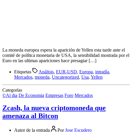
La moneda europea espera la aparición de Yellen esta tarde ante el
comité de política monetaria de USA, la sensibilidad mostrada por el
Euro en las ultimas apariciones hace presagiar […]
Etiquetas
Análisis
,
EUR-USD
,
Europa
,
intradía
,
Mercados
,
moneda
,
Uncategorized
,
Usa
,
Yellen
Categorías
©Al dia
De Economia
Empresas
Foro
Mercados
Zcash, la nueva criptomoneda que
amenaza al Bitcon
Autor de la entrada
Por
Jose Escudero