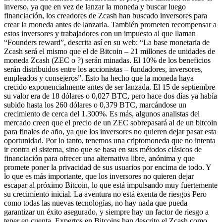
inverso, ya que en vez de lanzar la moneda y buscar luego
financiación, los creadores de Zcash han buscado inversores para
crear la moneda antes de lanzarla. También prometen recompensar a
estos inversores y trabajadores con un impuesto al que llaman
“Founders reward”, descrita así en su web: “La base monetaria de
Zcash será el mismo que el de Bitcoin – 21 millones de unidades de
moneda Zcash (ZEC o ?) serán minadas. El 10% de los beneficios
serán distribuidos entre los accionistas – fundadores, inversores,
empleados y consejeros”. Esto ha hecho que la moneda haya
crecido exponencialmente antes de ser lanzada. El 15 de septiembre
su valor era de 18 dólares o 0,027 BTC, pero hace dos días ya había
subido hasta los 260 dólares o 0,379 BTC, marcándose un
crecimiento de cerca del 1.300%. Es más, algunos analistas del
mercado creen que el precio de un ZEC sobrepasará al de un bitcoin
para finales de año, ya que los inversores no quieren dejar pasar esta
oportunidad. Por lo tanto, tenemos una criptomoneda que no intenta
ir contra el sistema, sino que se basa en sus métodos clásicos de
financiación para ofrecer una alternativa libre, anónima y que
promete poner la privacidad de sus usuarios por encima de todo. Y
lo que es más importante, que los inversores no quieren dejar
escapar al próximo Bitcoin, lo que está impulsando muy fuertemente
su crecimiento inicial. La aventura no está exenta de riesgos Pero
como todas las nuevas tecnologías, no hay nada que pueda
garantizar un éxito asegurado, y siempre hay un factor de riesgo a
tener en cuenta. Expertos en Bitcoins han descrito el Zcash como