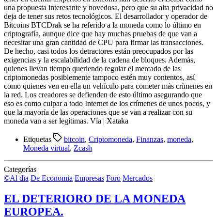
una propuesta interesante y novedosa, pero que su alta privacidad no
deja de tener sus retos tecnológicos. El desarrollador y operador de
Bitcoins BTCDrak se ha referido a la moneda como lo último en
criptografía, aunque dice que hay muchas pruebas de que van a
necesitar una gran cantidad de CPU para firmar las transacciones.
De hecho, casi todos los detractores están preocupados por las
exigencias y la escalabilidad de la cadena de bloques. Además,
quienes llevan tiempo queriendo regular el mercado de las
criptomonedas posiblemente tampoco estén muy contentos, así
como quienes ven en ella un vehículo para cometer más crímenes en
la red. Los creadores se defienden de esto último asegurando que
eso es como culpar a todo Internet de los crímenes de unos pocos, y
que la mayoría de las operaciones que se van a realizar con su
moneda van a ser legítimas. Vía | Xataka
Etiquetas
bitcoin
,
Criptomoneda
,
Finanzas
,
moneda
,
Moneda virtual
,
Zcash
Categorías
©Al dia
De Economia
Empresas
Foro
Mercados
EL DETERIORO DE LA MONEDA
EUROPEA.