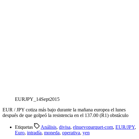
EURJPY_14Sept2015
EUR / JPY cotiza más bajo durante la mañana europea el lunes
después de que golpeó la resistencia en el 137.00 (R1) obstáculo
Etiquetas
Análisis
,
divisa
,
elnuevoparquet-com
,
EUR/JPY
,
Euro
,
intradía
,
moneda
,
operativa
,
yen