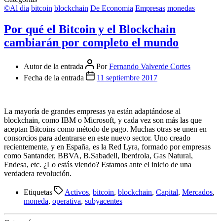
©Al dia
bitcoin
blockchain
De Economia
Empresas
monedas
Por qué el Bitcoin y el Blockchain
cambiarán por completo el mundo
Autor de la entrada
Por
Fernando Valverde Cortes
Fecha de la entrada
11 septiembre 2017
La mayoría de grandes empresas ya están adaptándose al
blockchain, como IBM o Microsoft, y cada vez son más las que
aceptan Bitcoins como método de pago. Muchas otras se unen en
consorcios para adentrarse en este nuevo sector. Uno creado
recientemente, y en España, es la Red Lyra, formado por empresas
como Santander, BBVA, B.Sabadell, Iberdrola, Gas Natural,
Endesa, etc. ¿Lo estás viendo? Estamos ante el inicio de una
verdadera revolución.
Etiquetas
Activos
,
bitcoin
,
blockchain
,
Capital
,
Mercados
,
moneda
,
operativa
,
subyacentes