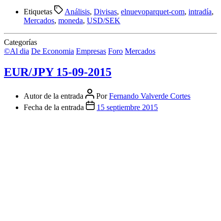
Etiquetas
Análisis
,
Divisas
,
elnuevoparquet-com
,
intradía
,
Mercados
,
moneda
,
USD/SEK
Categorías
©Al dia
De Economia
Empresas
Foro
Mercados
EUR/JPY 15-09-2015
Autor de la entrada
Por
Fernando Valverde Cortes
Fecha de la entrada
15 septiembre 2015