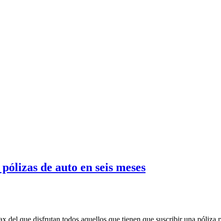
pólizas de auto en seis meses
lax del que disfrutan todos aquellos que tienen que suscribir una póliza