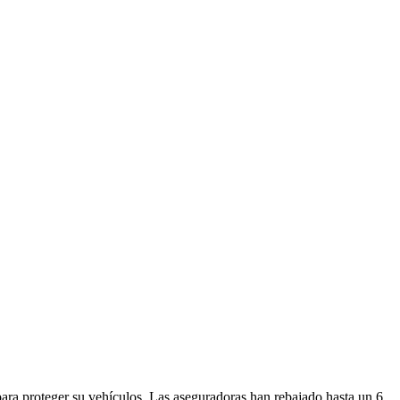
 para proteger su vehículos. Las aseguradoras han rebajado hasta un 6