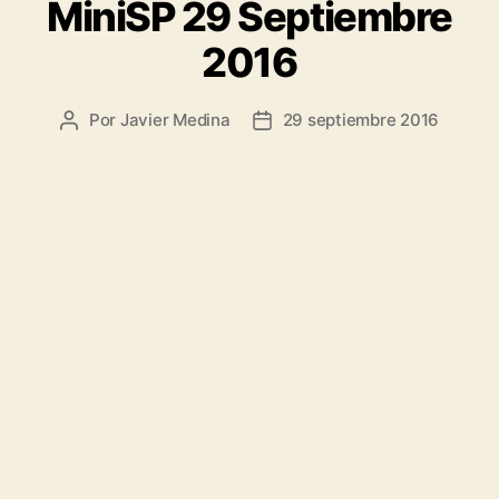
MiniSP 29 Septiembre
2016
Por
Javier Medina
29 septiembre 2016
Autor
Fecha
de
de
la
la
entrada
entrada