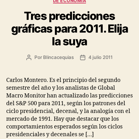
DE ECONOMIA
Tres predicciones
gráficas para 2011. Elija
la suya
Por
Blincacequias
4 julio 2011
Autor
Fecha
de
de
la
la
entrada
entrada
Carlos Montero. Es el principio del segundo
semestre del año y los analistas de Global
Macro Monitor han actualizado las predicciones
del S&P 500 para 2011, según los patrones del
ciclo presidencial, decenal, y la analogía con el
mercado de 1991. Hay que destacar que los
comportamientos esperados según los ciclos
presidenciales y decenales se […]