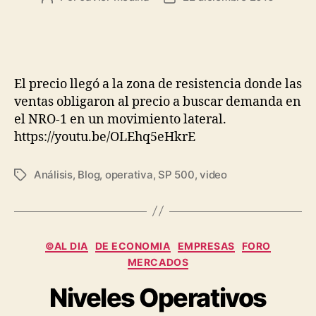
de
de
la
la
entrada
entrada
El precio llegó a la zona de resistencia donde las
ventas obligaron al precio a buscar demanda en
el NRO-1 en un movimiento lateral.
https://youtu.be/OLEhq5eHkrE
Análisis
,
Blog
,
operativa
,
SP 500
,
video
Etiquetas
Categorías
©AL DIA
DE ECONOMIA
EMPRESAS
FORO
MERCADOS
Niveles Operativos