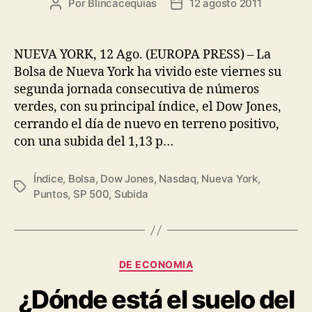
Por
Blincacequias
12 agosto 2011
Autor
Fecha
de
de
la
la
entrada
entrada
NUEVA YORK, 12 Ago. (EUROPA PRESS) – La
Bolsa de Nueva York ha vivido este viernes su
segunda jornada consecutiva de números
verdes, con su principal índice, el Dow Jones,
cerrando el día de nuevo en terreno positivo,
con una subida del 1,13 p…
Índice
,
Bolsa
,
Dow Jones
,
Nasdaq
,
Nueva York
,
Etiquetas
Puntos
,
SP 500
,
Subida
Categorías
DE ECONOMIA
¿Dónde está el suelo del