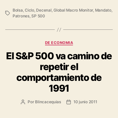
Bolsa
,
Ciclo
,
Decenal
,
Global Macro Monitor
,
Mandato
,
Etiquetas
Patrones
,
SP 500
Categorías
DE ECONOMIA
El S&P 500 va camino de
repetir el
comportamiento de
1991
Por
Blincacequias
10 junio 2011
Autor
Fecha
de
de
la
la