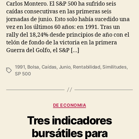
entrada
entrada
Carlos Montero. El S&P 500 ha sufrido seis
caídas consecutivas en las primeras seis
jornadas de junio. Esto solo había sucedido una
vez en los últimos 60 años: en 1991. Tras un
rally del 18,24% desde principios de año con el
telón de fondo de la victoria en la primera
Guerra del Golfo, el S&P […]
1991
,
Bolsa
,
Caídas
,
Junio
,
Rentabilidad
,
Similitudes
,
Etiquetas
SP 500
Categorías
DE ECONOMIA
Tres indicadores
bursátiles para