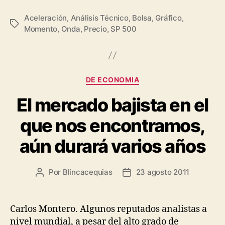
Aceleración
,
Análisis Técnico
,
Bolsa
,
Gráfico
,
Etiquetas
Momento
,
Onda
,
Precio
,
SP 500
Categorías
DE ECONOMIA
El mercado bajista en el
que nos encontramos,
aún durará varios años
Por
Blincacequias
23 agosto 2011
Autor
Fecha
de
de
la
la
entrada
entrada
Carlos Montero. Algunos reputados analistas a
nivel mundial, a pesar del alto grado de