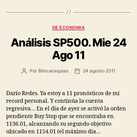
Categorías
DE ECONOMIA
Análisis SP500. Mie 24
Ago 11
Por
Blincacequias
24 agosto 2011
Autor
Fecha
de
de
la
la
entrada
entrada
Darío Redes. Ya estoy a 11 pronósticos de mi
record personal. Y continúa la cuenta
regresiva… En el día de ayer se activó la orden
pendiente Buy Stop que se encontraba en
1136.01, alcanzando su segundo objetivo
ubicado en 1154.01 (el máximo dia…