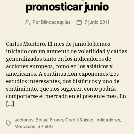
pronosticar junio
Por
Blincacequias
7 junio 2011
Autor
Fecha
de
de
la
la
entrada
entrada
Carlos Montero. El mes de junio lo hemos
iniciado con un aumento de volatilidad y caídas
generalizadas tanto en los indicadores de
acciones europeos, como en los asiáticos y
americanos. A continuación exponemos tres
estudios interesantes, dos históricos y uno de
sentimiento, que nos sugieren como podría
comportarse el mercado en el presente mes. En
[…]
acciones
,
Bolsa
,
Brown
,
Credit Suisse
,
Indicadores
,
Etiquetas
Mercados
,
SP 500