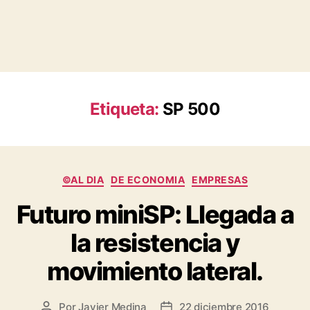
Etiqueta:
SP 500
Categorías
©AL DIA
DE ECONOMIA
EMPRESAS
Futuro miniSP: Llegada a
la resistencia y
movimiento lateral.
Por
Javier Medina
22 diciembre 2016
Autor
Fecha