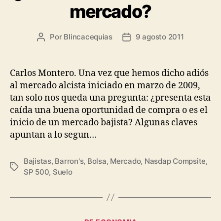
mercado?
Por
Blincacequias
9 agosto 2011
Autor
Fecha
de
de
la
la
entrada
entrada
Carlos Montero. Una vez que hemos dicho adiós
al mercado alcista iniciado en marzo de 2009,
tan solo nos queda una pregunta: ¿presenta esta
caída una buena oportunidad de compra o es el
inicio de un mercado bajista? Algunas claves
apuntan a lo segun…
Bajistas
,
Barron's
,
Bolsa
,
Mercado
,
Nasdap Compsite
,
Etiquetas
SP 500
,
Suelo
Categorías