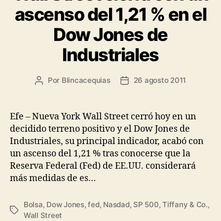
ascenso del 1,21 % en el
Dow Jones de
Industriales
Por
Blincacequias
26 agosto 2011
Autor
Fecha
de
de
la
la
entrada
entrada
Efe – Nueva York Wall Street cerró hoy en un
decidido terreno positivo y el Dow Jones de
Industriales, su principal indicador, acabó con
un ascenso del 1,21 % tras conocerse que la
Reserva Federal (Fed) de EE.UU. considerará
más medidas de es…
Bolsa
,
Dow Jones
,
fed
,
Nasdad
,
SP 500
,
Tiffany & Co.
,
Etiquetas
Wall Street