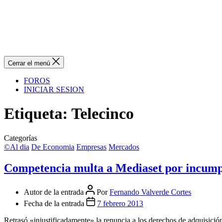
Cerrar el menú
FOROS
INICIAR SESION
Etiqueta:
Telecinco
Categorías
©Al dia
De Economia
Empresas
Mercados
Competencia multa a Mediaset por incumpl
Autor de la entrada
Por
Fernando Valverde Cortes
Fecha de la entrada
7 febrero 2013
Retrasó «injustificadamente» la renuncia a los derechos de adquisici