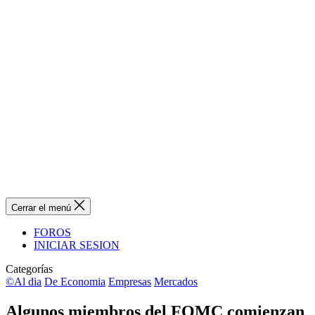
Cerrar el menú
FOROS
INICIAR SESION
Categorías
©Al dia
De Economia
Empresas
Mercados
Algunos miembros del FOMC comienzan