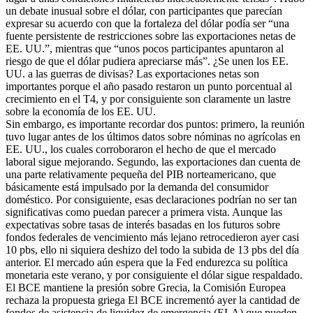
un debate inusual sobre el dólar, con participantes que parecían
expresar su acuerdo con que la fortaleza del dólar podía ser “una
fuente persistente de restricciones sobre las exportaciones netas de
EE. UU.”, mientras que “unos pocos participantes apuntaron al
riesgo de que el dólar pudiera apreciarse más”. ¿Se unen los EE.
UU. a las guerras de divisas? Las exportaciones netas son
importantes porque el año pasado restaron un punto porcentual al
crecimiento en el T4, y por consiguiente son claramente un lastre
sobre la economía de los EE. UU.
Sin embargo, es importante recordar dos puntos: primero, la reunión
tuvo lugar antes de los últimos datos sobre nóminas no agrícolas en
EE. UU., los cuales corroboraron el hecho de que el mercado
laboral sigue mejorando. Segundo, las exportaciones dan cuenta de
una parte relativamente pequeña del PIB norteamericano, que
básicamente está impulsado por la demanda del consumidor
doméstico. Por consiguiente, esas declaraciones podrían no ser tan
significativas como puedan parecer a primera vista. Aunque las
expectativas sobre tasas de interés basadas en los futuros sobre
fondos federales de vencimiento más lejano retrocedieron ayer casi
10 pbs, ello ni siquiera deshizo del todo la subida de 13 pbs del día
anterior. El mercado aún espera que la Fed endurezca su política
monetaria este verano, y por consiguiente el dólar sigue respaldado.
El BCE mantiene la presión sobre Grecia, la Comisión Europea
rechaza la propuesta griega El BCE incrementó ayer la cantidad de
fondos de asistencia de liquidez de emergencia (ELA) que pueden