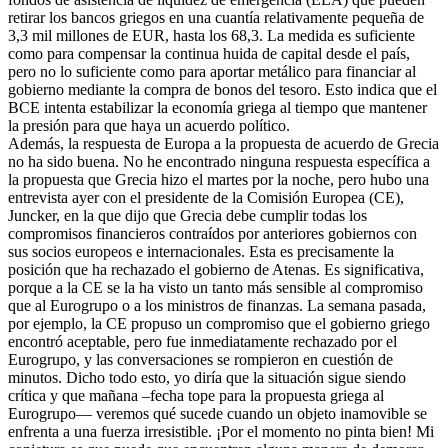
retirar los bancos griegos en una cuantía relativamente pequeña de
3,3 mil millones de EUR, hasta los 68,3. La medida es suficiente
como para compensar la continua huida de capital desde el país,
pero no lo suficiente como para aportar metálico para financiar al
gobierno mediante la compra de bonos del tesoro. Esto indica que el
BCE intenta estabilizar la economía griega al tiempo que mantener
la presión para que haya un acuerdo político.
Además, la respuesta de Europa a la propuesta de acuerdo de Grecia
no ha sido buena. No he encontrado ninguna respuesta específica a
la propuesta que Grecia hizo el martes por la noche, pero hubo una
entrevista ayer con el presidente de la Comisión Europea (CE),
Juncker, en la que dijo que Grecia debe cumplir todas los
compromisos financieros contraídos por anteriores gobiernos con
sus socios europeos e internacionales. Esta es precisamente la
posición que ha rechazado el gobierno de Atenas. Es significativa,
porque a la CE se la ha visto un tanto más sensible al compromiso
que al Eurogrupo o a los ministros de finanzas. La semana pasada,
por ejemplo, la CE propuso un compromiso que el gobierno griego
encontró aceptable, pero fue inmediatamente rechazado por el
Eurogrupo, y las conversaciones se rompieron en cuestión de
minutos. Dicho todo esto, yo diría que la situación sigue siendo
crítica y que mañana –fecha tope para la propuesta griega al
Eurogrupo— veremos qué sucede cuando un objeto inamovible se
enfrenta a una fuerza irresistible. ¡Por el momento no pinta bien! Mi