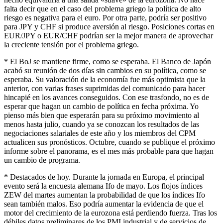
falta decir que en el caso del problema griego la política de alto
riesgo es negativa para el euro. Por otra parte, podría ser positivo
para JPY y CHF si produce aversión al riesgo. Posiciones cortas en
EUR/JPY o EUR/CHF podrían ser la mejor manera de aprovechar
la creciente tensión por el problema griego.
* El BoJ se mantiene firme, como se esperaba. El Banco de Japón
acabó su reunión de dos días sin cambios en su política, como se
esperaba. Su valoración de la economía fue más optimista que la
anterior, con varias frases suprimidas del comunicado para hacer
hincapié en los avances conseguidos. Con ese trasfondo, no es de
esperar que hagan un cambio de política en fecha próxima. Yo
pienso más bien que esperarán para su próximo movimiento al
menos hasta julio, cuando ya se conozcan los resultados de las
negociaciones salariales de este año y los miembros del CPM
actualicen sus pronósticos. Octubre, cuando se publique el próximo
informe sobre el panorama, es el mes más probable para que hagan
un cambio de programa.
* Destacados de hoy. Durante la jornada en Europa, el principal
evento será la encuesta alemana Ifo de mayo. Los flojos índices
ZEW del martes aumentan la probabilidad de que los índices Ifo
sean también malos. Eso podría aumentar la evidencia de que el
motor del crecimiento de la eurozona está perdiendo fuerza. Tras los
débiles datos preliminares de los PMI industrial y de servicios de