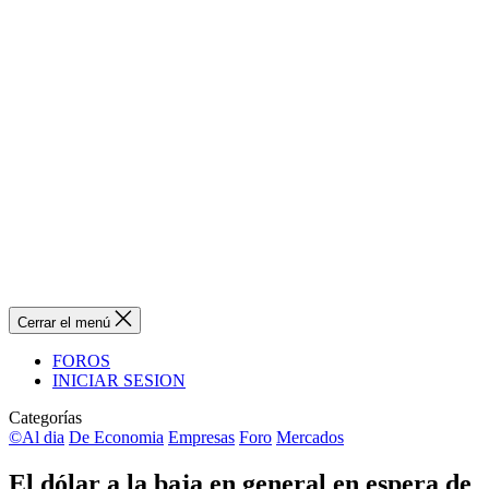
Cerrar el menú
FOROS
INICIAR SESION
Categorías
©Al dia
De Economia
Empresas
Foro
Mercados
El dólar a la baja en general en espera de