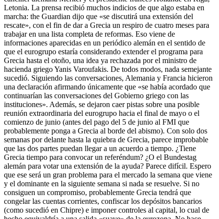
Letonia. La prensa recibió muchos indicios de que algo estaba en
marcha: the Guardian dijo que «se discutirá una extensión del
rescate», con el fin de dar a Grecia un respiro de cuatro meses para
trabajar en una lista completa de reformas. Eso viene de
informaciones aparecidas en un periódico alemán en el sentido de
que el eurogrupo estaría considerando extender el programa para
Grecia hasta el otoño, una idea ya rechazada por el ministro de
hacienda griego Yanis Varoufakis. De todos modos, nada semejante
sucedió. Siguiendo las conversaciones, Alemania y Francia hicieron
una declaración afirmando únicamente que «se había acordado que
continuarían las conversaciones del Gobierno griego con las
instituciones». Además, se dejaron caer pistas sobre una posible
reunión extraordinaria del eurogrupo hacia el final de mayo o el
comienzo de junio (antes del pago del 5 de junio al FMI que
probablemente ponga a Grecia al borde del abismo). Con solo dos
semanas por delante hasta la quiebra de Grecia, parece improbable
que las dos partes puedan llegar a un acuerdo a tiempo. ¿Tiene
Grecia tiempo para convocar un referéndum? ¿O el Bundestag
alemán para votar una extensión de la ayuda? Parece difícil. Espero
que ese será un gran problema para el mercado la semana que viene
y el dominante en la siguiente semana si nada se resuelve. Si no
consiguen un compromiso, probablemente Grecia tendrá que
congelar las cuentas corrientes, confiscar los depósitos bancarios
(como sucedió en Chipre) e imponer controles al capital, lo cual de
hecho equivaldría a una salida «suave» de la eurozona. No hace