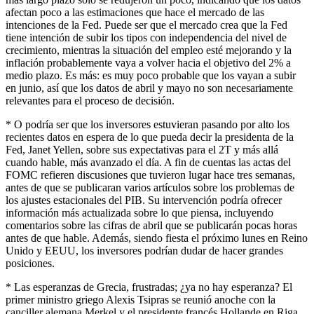
afectan poco a las estimaciones que hace el mercado de las
intenciones de la Fed. Puede ser que el mercado crea que la Fed
tiene intención de subir los tipos con independencia del nivel de
crecimiento, mientras la situación del empleo esté mejorando y la
inflación probablemente vaya a volver hacia el objetivo del 2% a
medio plazo. Es más: es muy poco probable que los vayan a subir
en junio, así que los datos de abril y mayo no son necesariamente
relevantes para el proceso de decisión.
* O podría ser que los inversores estuvieran pasando por alto los
recientes datos en espera de lo que pueda decir la presidenta de la
Fed, Janet Yellen, sobre sus expectativas para el 2T y más allá
cuando hable, más avanzado el día. A fin de cuentas las actas del
FOMC refieren discusiones que tuvieron lugar hace tres semanas,
antes de que se publicaran varios artículos sobre los problemas de
los ajustes estacionales del PIB. Su intervención podría ofrecer
información más actualizada sobre lo que piensa, incluyendo
comentarios sobre las cifras de abril que se publicarán pocas horas
antes de que hable. Además, siendo fiesta el próximo lunes en Reino
Unido y EEUU, los inversores podrían dudar de hacer grandes
posiciones.
* Las esperanzas de Grecia, frustradas; ¿ya no hay esperanza? El
primer ministro griego Alexis Tsipras se reunió anoche con la
canciller alemana Merkel y el presidente francés Hollande en Riga,