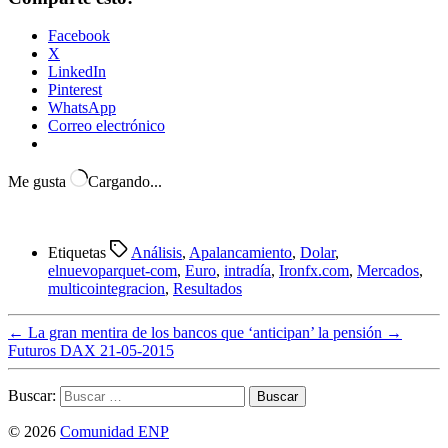
Facebook
X
LinkedIn
Pinterest
WhatsApp
Correo electrónico
Me gusta
Cargando...
Etiquetas
Análisis
,
Apalancamiento
,
Dolar
,
elnuevoparquet-com
,
Euro
,
intradía
,
Ironfx.com
,
Mercados
,
multicointegracion
,
Resultados
←
La gran mentira de los bancos que ‘anticipan’ la pensión
→
Futuros DAX 21-05-2015
Buscar:
© 2026
Comunidad ENP