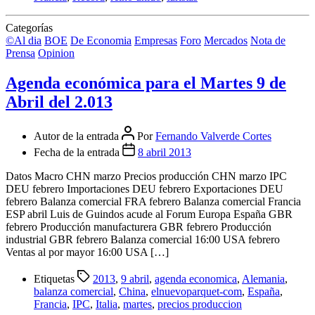
Categorías
©Al dia
BOE
De Economia
Empresas
Foro
Mercados
Nota de
Prensa
Opinion
Agenda económica para el Martes 9 de
Abril del 2.013
Autor de la entrada
Por
Fernando Valverde Cortes
Fecha de la entrada
8 abril 2013
Datos Macro CHN marzo Precios producción CHN marzo IPC
DEU febrero Importaciones DEU febrero Exportaciones DEU
febrero Balanza comercial FRA febrero Balanza comercial Francia
ESP abril Luis de Guindos acude al Forum Europa España GBR
febrero Producción manufacturera GBR febrero Producción
industrial GBR febrero Balanza comercial 16:00 USA febrero
Ventas al por mayor 16:00 USA […]
Etiquetas
2013
,
9 abril
,
agenda economica
,
Alemania
,
balanza comercial
,
China
,
elnuevoparquet-com
,
España
,
Francia
,
IPC
,
Italia
,
martes
,
precios produccion