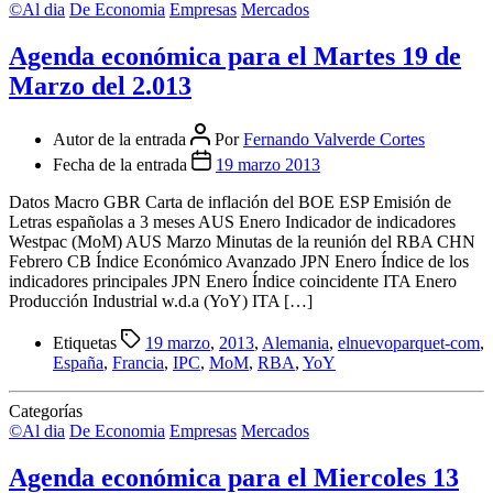
©Al dia
De Economia
Empresas
Mercados
Agenda económica para el Martes 19 de
Marzo del 2.013
Autor de la entrada
Por
Fernando Valverde Cortes
Fecha de la entrada
19 marzo 2013
Datos Macro GBR Carta de inflación del BOE ESP Emisión de
Letras españolas a 3 meses AUS Enero Indicador de indicadores
Westpac (MoM) AUS Marzo Minutas de la reunión del RBA CHN
Febrero CB Índice Económico Avanzado JPN Enero Índice de los
indicadores principales JPN Enero Índice coincidente ITA Enero
Producción Industrial w.d.a (YoY) ITA […]
Etiquetas
19 marzo
,
2013
,
Alemania
,
elnuevoparquet-com
,
España
,
Francia
,
IPC
,
MoM
,
RBA
,
YoY
Categorías
©Al dia
De Economia
Empresas
Mercados
Agenda económica para el Miercoles 13