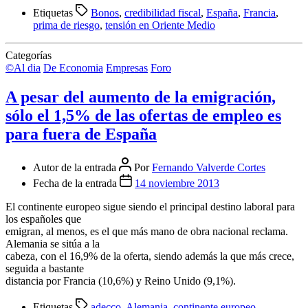
Etiquetas
Bonos
,
credibilidad fiscal
,
España
,
Francia
,
prima de riesgo
,
tensión en Oriente Medio
Categorías
©Al dia
De Economia
Empresas
Foro
A pesar del aumento de la emigración,
sólo el 1,5% de las ofertas de empleo es
para fuera de España
Autor de la entrada
Por
Fernando Valverde Cortes
Fecha de la entrada
14 noviembre 2013
El continente europeo sigue siendo el principal destino laboral para
los españoles que
emigran, al menos, es el que más mano de obra nacional reclama.
Alemania se sitúa a la
cabeza, con el 16,9% de la oferta, siendo además la que más crece,
seguida a bastante
distancia por Francia (10,6%) y Reino Unido (9,1%).
Etiquetas
adecco
,
Alemania
,
continente europeo
,