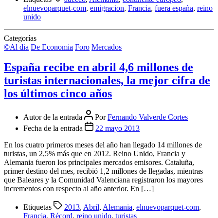
elnuevoparquet-com
,
emigracion
,
Francia
,
fuera españa
,
reino
unido
Categorías
©Al dia
De Economia
Foro
Mercados
España recibe en abril 4,6 millones de
turistas internacionales, la mejor cifra de
los últimos cinco años
Autor de la entrada
Por
Fernando Valverde Cortes
Fecha de la entrada
22 mayo 2013
En los cuatro primeros meses del año han llegado 14 millones de
turistas, un 2,5% más que en 2012. Reino Unido, Francia y
Alemania fueron los principales mercados emisores. Cataluña,
primer destino del mes, recibió 1,2 millones de llegadas, mientras
que Baleares y la Comunidad Valenciana registraron los mayores
incrementos con respecto al año anterior. En […]
Etiquetas
2013
,
Abril
,
Alemania
,
elnuevoparquet-com
,
Francia
,
Récord
,
reino unido
,
turistas