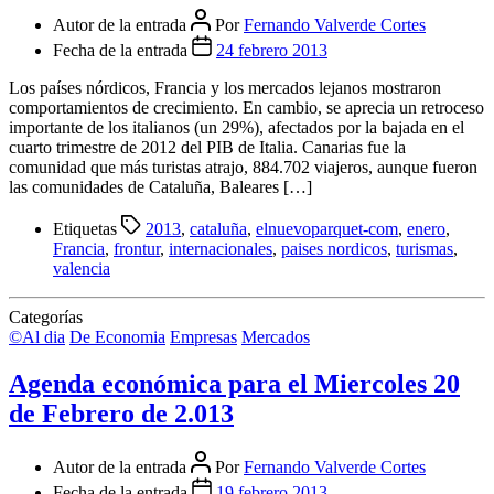
Autor de la entrada
Por
Fernando Valverde Cortes
Fecha de la entrada
24 febrero 2013
Los países nórdicos, Francia y los mercados lejanos mostraron
comportamientos de crecimiento. En cambio, se aprecia un retroceso
importante de los italianos (un 29%), afectados por la bajada en el
cuarto trimestre de 2012 del PIB de Italia. Canarias fue la
comunidad que más turistas atrajo, 884.702 viajeros, aunque fueron
las comunidades de Cataluña, Baleares […]
Etiquetas
2013
,
cataluña
,
elnuevoparquet-com
,
enero
,
Francia
,
frontur
,
internacionales
,
paises nordicos
,
turismas
,
valencia
Categorías
©Al dia
De Economia
Empresas
Mercados
Agenda económica para el Miercoles 20
de Febrero de 2.013
Autor de la entrada
Por
Fernando Valverde Cortes
Fecha de la entrada
19 febrero 2013