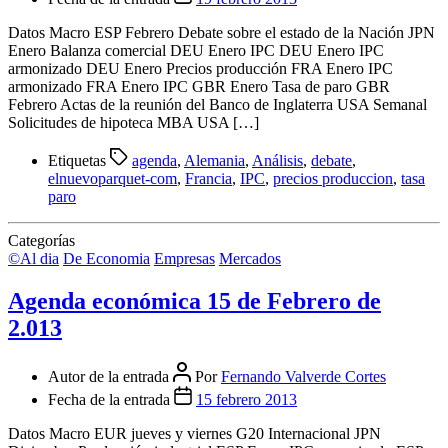
Datos Macro ESP Febrero Debate sobre el estado de la Nación JPN
Enero Balanza comercial DEU Enero IPC DEU Enero IPC
armonizado DEU Enero Precios producción FRA Enero IPC
armonizado FRA Enero IPC GBR Enero Tasa de paro GBR
Febrero Actas de la reunión del Banco de Inglaterra USA Semanal
Solicitudes de hipoteca MBA USA […]
Etiquetas
agenda
,
Alemania
,
Análisis
,
debate
,
elnuevoparquet-com
,
Francia
,
IPC
,
precios produccion
,
tasa
paro
Categorías
©Al dia
De Economia
Empresas
Mercados
Agenda económica 15 de Febrero de
2.013
Autor de la entrada
Por
Fernando Valverde Cortes
Fecha de la entrada
15 febrero 2013
Datos Macro EUR jueves y viernes G20 Internacional JPN