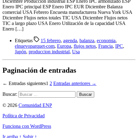
Diciembre Producción industrial ESP Enero IPC armonizado ESP
Enero IPC principal ESP Enero IPC EUR Diciembre Balanza
comercial USA Febrero Encuesta manufacturera Nueva York USA
Diciembre Flujos netos totales TIC USA Diciembre Flujos netos
TIC a largo plazo USA Enero Utilización de la capacidad USA
Enero […]
Etiquetas
15 febrero
,
agenda
,
balanza
,
economia
,
elnuevoparquet-com
,
Europa
,
flujos netos
,
Francia
,
IPC
,
Japón
,
produccion industrial
,
Usa
Paginación de entradas
←
Entradas
siguientes
1
2
Entradas
anteriores
→
Buscar:
© 2026
Comunidad ENP
Política de Privacidad
Funciona con WordPress
Ir arriba
↑
Subir
↑