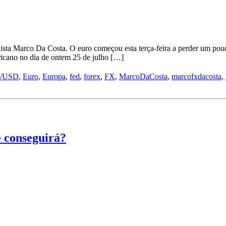
a Marco Da Costa. O euro começou esta terça-feira a perder um pouc
ricano no dia de ontem 25 de julho […]
/USD
,
Euro
,
Europa
,
fed
,
forex
,
FX
,
MarcoDaCosta
,
marcofxdacosta
,
 conseguirá?