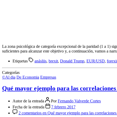
La zona psicológica de categoría excepcional de la paridad (1 a 1) sig
suficientes para alcanzar este objetivo y, a continuación, vamos a nar
Etiquetas
anásliis
,
brexit
,
Donald Trump
,
EUR/USD
,
forexi
Categorías
©Al dia
De Economia
Empresas
Qué mayor ejemplo para las correlacione
Autor de la entrada
Por
Fernando Valverde Cortes
Fecha de la entrada
7 febrero 2017
2 comentarios
en Qué mayor ejemplo para las correlacion