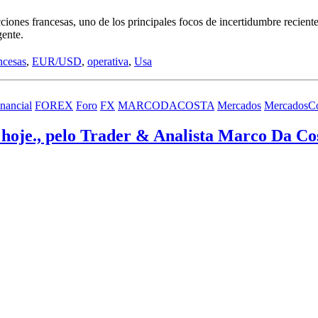
ciones francesas, uno de los principales focos de incertidumbre recientes
gente.
ncesas
,
EUR/USD
,
operativa
,
Usa
nancial
FOREX
Foro
FX
MARCODACOSTA
Mercados
MercadosC
je., pelo Trader & Analista Marco Da Cos