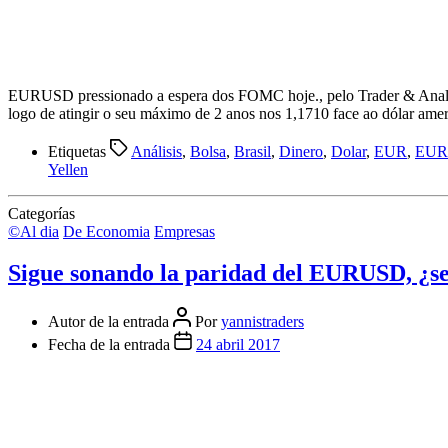
EURUSD pressionado a espera dos FOMC hoje., pelo Trader & Analist
logo de atingir o seu máximo de 2 anos nos 1,1710 face ao dólar ame
Etiquetas
Análisis
,
Bolsa
,
Brasil
,
Dinero
,
Dolar
,
EUR
,
EUR
Yellen
Categorías
©Al dia
De Economia
Empresas
Sigue sonando la paridad del EURUSD, ¿se
Autor de la entrada
Por
yannistraders
Fecha de la entrada
24 abril 2017