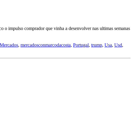
o o impulso comprador que vinha a desenvolver nas ultimas semanas
Mercados
,
mercadosconmarcodacosta
,
Portugal
,
trump
,
Usa
,
Usd
,