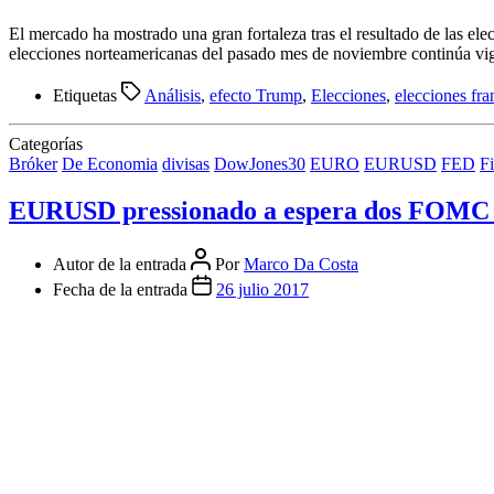
El mercado ha mostrado una gran fortaleza tras el resultado de las elec
elecciones norteamericanas del pasado mes de noviembre continúa vi
Etiquetas
Análisis
,
efecto Trump
,
Elecciones
,
elecciones fra
Categorías
Bróker
De Economia
divisas
DowJones30
EURO
EURUSD
FED
Fi
EURUSD pressionado a espera dos FOMC ho
Autor de la entrada
Por
Marco Da Costa
Fecha de la entrada
26 julio 2017