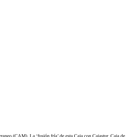
rraneo (CAM). La ‘fusión fría’ de esta Caja con Cajastur, Caja de