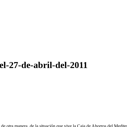
el-27-de-abril-del-2011
de otra manera, de la situación que vive la Caja de Ahorros del Medite